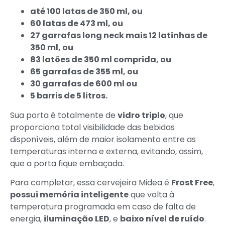
até 100 latas de 350 ml, ou
60 latas de 473 ml, o
u
27 garrafas long neck mais 12 latinhas de
350 ml, ou
83 latões de 350 ml comprida, ou
65 garrafas de 355 ml, ou
30 garrafas de 600 ml ou
5 barris de 5 litros.
Sua porta é totalmente de
vidro triplo
, que
proporciona total visibilidade das bebidas
disponíveis, além de maior isolamento entre as
temperaturas interna e externa, evitando, assim,
que a porta fique embaçada.
Para completar, essa cervejeira Midea é
Frost Free
,
possui memória inteligente
que volta à
temperatura programada em caso de falta de
energia,
iluminação LED
, e
baixo nível de ruído
.