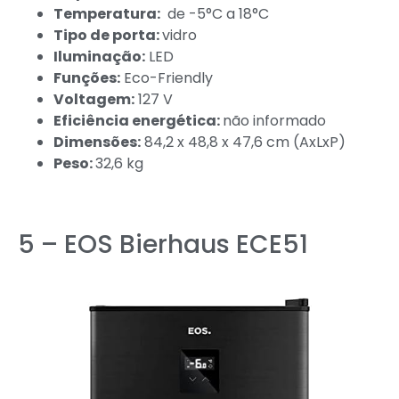
Temperatura:
de -5°C a 18°C
Tipo de porta:
vidro
Iluminação:
LED
Funções:
Eco-Friendly
Voltagem:
127 V
Eficiência energética:
não informado
Dimensões:
84,2 x 48,8 x 47,6 cm (AxLxP)
Peso:
32,6 kg
5 – EOS Bierhaus ECE51