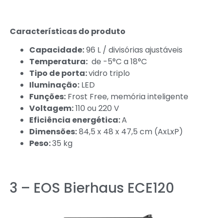
Características do produto
Capacidade:
96 L / divisórias ajustáveis
Temperatura:
de -5°C a 18°C
Tipo de porta:
vidro triplo
Iluminação:
LED
Funções:
Frost Free, memória inteligente
Voltagem:
110 ou 220 V
Eficiência energética:
A
Dimensões:
84,5 x 48 x 47,5 cm (AxLxP)
Peso:
35 kg
3 – EOS Bierhaus ECE120