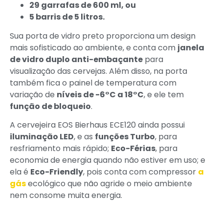
29 garrafas de 600 ml, ou
5 barris de 5 litros.
Sua porta de vidro preto proporciona um design
mais sofisticado ao ambiente, e conta com
janela
de vidro duplo anti-embaçante
para
visualização das cervejas. Além disso, na porta
também fica o painel de temperatura com
variação de
níveis de -6°C a 18°C
, e ele tem
função de bloqueio
.
A cervejeira EOS Bierhaus ECE120 ainda possui
iluminação LED
, e as
funções Turbo
, para
resfriamento mais rápido;
Eco-Férias
, para
economia de energia quando não estiver em uso; e
ela é
Eco-Friendly
, pois conta com compressor
a
gás
ecológico que não agride o meio ambiente
nem consome muita energia.