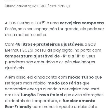
Última atualização 06/08/2026 21:16
A EOS Bierhaus ECE51 é uma
cervejeira compacta
.
Então, se o seu espaço não for grande, ela pode ser
a sua melhor escolha.
Com
48 litros e prateleiras ajustáveis
, a EOS
Bierhaus ECE51 possui display digital na porta com
temperatura ajustável de -6°C a 10°C
. Seus
puxadores são embutidos e os pés niveladores
ajustáveis.
Além disso, ela ainda conta com
modo Turbo
que
refrigera mais rápido;
modo Eco Férias
que
economiza energia quando a cervejeira não está
em uso;
função Trava Painel
que evita alterações
acidentais de temperatura, e
funcionamento
Eco-Friendly
com menos impacto ambiental e